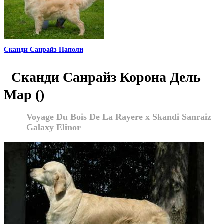
Сканди Санрайз Наполи
Сканди Санрайз Корона Дель
Мар ()
Voyage Du Bois De La Rayere x Skandi Sanraiz
Galaxy Elinor