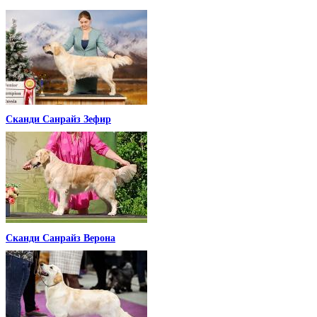
Сканди Санрайз Зефир
Сканди Санрайз Верона