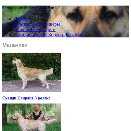
Сканди Санрайз Корона Дель Мар
Домой
Золотистые ретриверы
Наши взрослые дети
Сканди Санрайз Корона Дель Мар
Мальчики
Сканди Санрайз З'ролекс