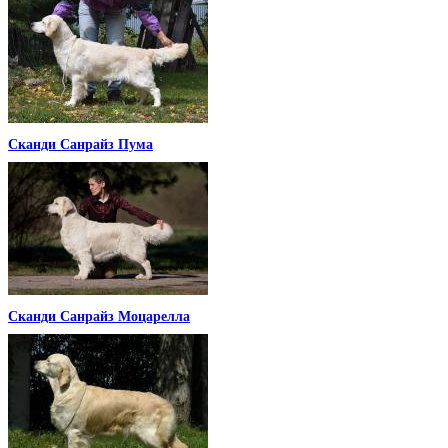
Сканди Санрайз Пума
Сканди Санрайз Моцарелла