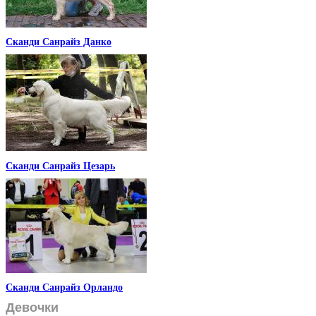
Сканди Санрайз Данко
Сканди Санрайз Цезарь
Сканди Санрайз Орландо
Девочки