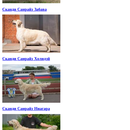
Сканди Санрайз Забава
Сканди Санрайз Холидэй
Сканди Санрайз Ниагара