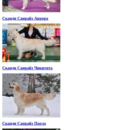
Сканди Санрайз Аврора
Сканди Санрайз Чикитита
Сканди Санрайз Паола