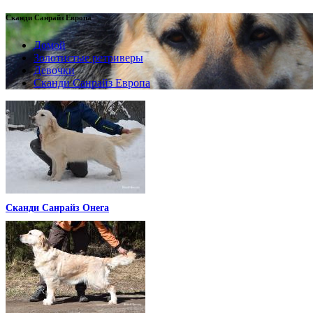
Сканди Санрайз Европа
Домой
Золотистые ретриверы
Девочки
Сканди Санрайз Европа
Сканди Санрайз Онега