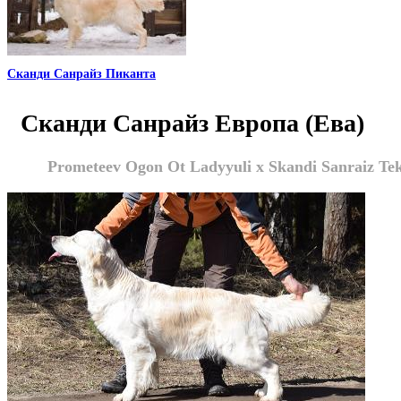
Сканди Санрайз Пиканта
Сканди Санрайз Европа (Ева)
Prometeev Ogon Ot Ladyyuli x Skandi Sanraiz Tek