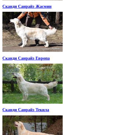
Сканди Санрайз Жасмин
Сканди Санрайз Европа
Сканди Санрайз Текила