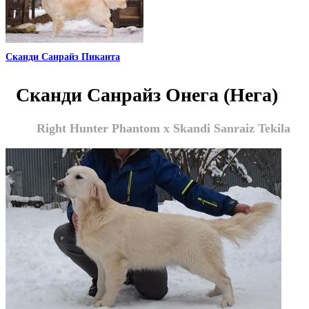
Сканди Санрайз Пиканта
Сканди Санрайз Онега (Нега)
Right Hunter Phantom x Skandi Sanraiz Tekila