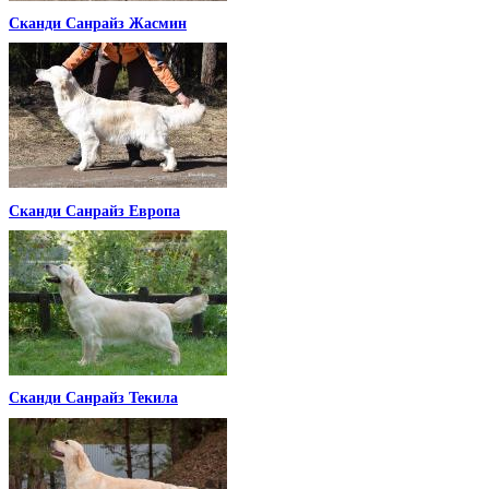
Сканди Санрайз Жасмин
Сканди Санрайз Европа
Сканди Санрайз Текила