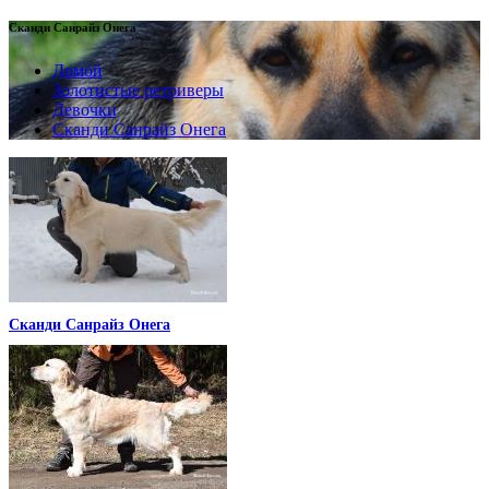
Сканди Санрайз Онега
Домой
Золотистые ретриверы
Девочки
Сканди Санрайз Онега
Сканди Санрайз Онега